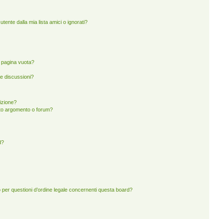
ente dalla mia lista amici o ignorati?
a pagina vuota?
e discussioni?
rizione?
to argomento o forum?
d?
 per questioni d’ordine legale concernenti questa board?