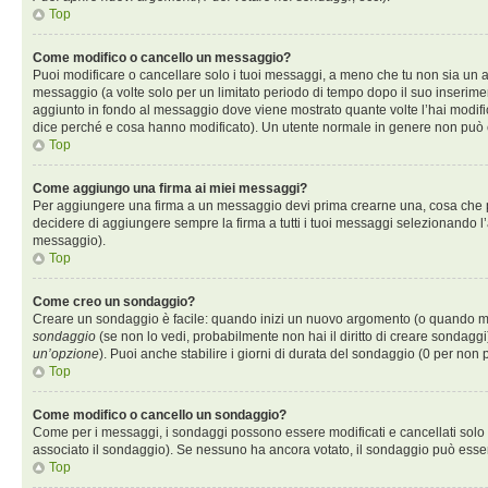
Top
Come modifico o cancello un messaggio?
Puoi modificare o cancellare solo i tuoi messaggi, a meno che tu non sia un
messaggio (a volte solo per un limitato periodo di tempo dopo il suo inserim
aggiunto in fondo al messaggio dove viene mostrato quante volte l’hai modif
dice perché e cosa hanno modificato). Un utente normale in genere non può
Top
Come aggiungo una firma ai miei messaggi?
Per aggiungere una firma a un messaggio devi prima crearne una, cosa che puo
decidere di aggiungere sempre la firma a tutti i tuoi messaggi selezionando 
messaggio).
Top
Come creo un sondaggio?
Creare un sondaggio è facile: quando inizi un nuovo argomento (o quando modi
sondaggio
(se non lo vedi, probabilmente non hai il diritto di creare sondaggi)
un’opzione
). Puoi anche stabilire i giorni di durata del sondaggio (0 per non p
Top
Come modifico o cancello un sondaggio?
Come per i messaggi, i sondaggi possono essere modificati e cancellati solo da
associato il sondaggio). Se nessuno ha ancora votato, il sondaggio può essere
Top