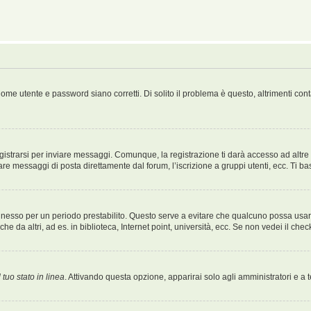
ome utente e password siano corretti. Di solito il problema è questo, altrimenti con
strarsi per inviare messaggi. Comunque, la registrazione ti darà accesso ad altre fu
are messaggi di posta direttamente dal forum, l’iscrizione a gruppi utenti, ecc. Ti ba
connesso per un periodo prestabilito. Questo serve a evitare che qualcuno possa us
e da altri, ad es. in biblioteca, Internet point, università, ecc. Se non vedei il che
 tuo stato in linea
. Attivando questa opzione, apparirai solo agli amministratori e a 