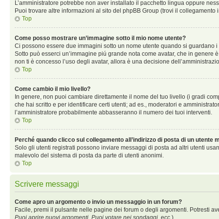
L’amministratore potrebbe non aver installato il pacchetto lingua oppure nessu
Puoi trovare altre informazioni al sito del phpBB Group (trovi il collegamento 
Top
Come posso mostrare un’immagine sotto il mio nome utente?
Ci possono essere due immagini sotto un nome utente quando si guardano i mess
Sotto può esserci un’immagine piú grande nota come avatar, che in genere è un
non ti è concesso l’uso degli avatar, allora è una decisione dell’amministrazio
Top
Come cambio il mio livello?
In genere, non puoi cambiare direttamente il nome del tuo livello (i gradi compa
che hai scritto e per identificare certi utenti; ad es., moderatori e amministra
l’amministratore probabilmente abbasseranno il numero dei tuoi interventi.
Top
Perché quando clicco sul collegamento all’indirizzo di posta di un utente
Solo gli utenti registrati possono inviare messaggi di posta ad altri utenti u
malevolo del sistema di posta da parte di utenti anonimi.
Top
Scrivere messaggi
Come apro un argomento o invio un messaggio in un forum?
Facile, premi il pulsante nelle pagine dei forum o degli argomenti. Potresti av
Puoi aprire nuovi argomenti
,
Puoi votare nei sondaggi
, ecc.).