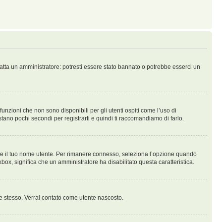
tatta un amministratore: potresti essere stato bannato o potrebbe esserci un
nzioni che non sono disponibili per gli utenti ospiti come l’uso di
stano pochi secondi per registrarti e quindi ti raccomandiamo di farlo.
are il tuo nome utente. Per rimanere connesso, seleziona l’opzione quando
ckbox, significa che un amministratore ha disabilitato questa caratteristica.
te stesso. Verrai contato come utente nascosto.