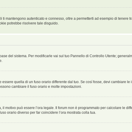
i ti mantengono autenticato e connesso, oltre a permetterti ad esempio di tenere tra
okie potrebbe risolvere tale disguido.
atabase del sistema. Per modificarle vai sul tuo Pannello di Controllo Utente; gene
e.
sere quella di un fuso orario differente dal tuo. Se cosí fosse, devi cambiare le imp
possono cambiare il fuso orario e molte impostazioni.
a, il motivo può essere l’ora legale. Il forum non è programmato per calcolare le diff
fuso orario diverso per far coincidere l’ora mostrata colla tua.