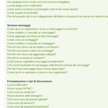
Ho cambiato il fuso orario ma l’ora è ancora sbagliata!
La mia lingua non è nella lista!
Come posso mostrare un’immagine sotto il mio nome utente?
Come cambio il mio livello?
Perché quando clicco sul collegamento all’indirizzo di posta di un utente mi chiede di 
Scrivere messaggi
Come apro un argomento o invio un messaggio in un forum?
Come modifico o cancello un messaggio?
Come aggiungo una firma ai miei messaggi?
Come creo un sondaggio?
Come modifico o cancello un sondaggio?
Perché non riesco ad accedere a un forum?
Perché non posso votare nei sondaggi?
Perché non riesco ad aggiungere allegati?
Perché ho ricevuto un richiamo?
Come posso segnalare messaggi ai moderatori?
Che cos’è il pulsante di salvataggio nella finestra di invio dei messaggi?
Perché il mio messaggio deve essere approvato?
Come faccio a spostare in cima un mio argomento?
Formattazione e tipi di discussione
Cos’è il BBCode?
Posso usare l’HTML?
Cosa sono le emoticon?
Posso inserire delle immagini?
Che cosa sono gli annunci globali?
Cosa sono gli annunci?
Cosa sono gli argomenti importanti?