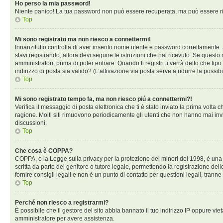
Ho perso la mia password!
Niente panico! La tua password non può essere recuperata, ma può essere rig
Top
Mi sono registrato ma non riesco a connettermi!
Innanzitutto controlla di aver inserito nome utente e password correttamente. 
stavi registrando, allora devi seguire le istruzioni che hai ricevuto. Se questo
amministratori, prima di poter entrare. Quando ti registri ti verrà detto che tip
indirizzo di posta sia valido? (L’attivazione via posta serve a ridurre la possi
Top
Mi sono registrato tempo fa, ma non riesco piú a connettermi?!
Verifica il messaggio di posta elettronica che ti è stato inviato la prima volta
ragione. Molti siti rimuovono periodicamente gli utenti che non hanno mai inv
discussioni.
Top
Che cosa è COPPA?
COPPA, o la Legge sulla privacy per la protezione dei minori del 1998, è una l
scritta da parte del genitore o tutore legale, permettendo la registrazione de
fornire consigli legali e non è un punto di contatto per questioni legali, tranne
Top
Perché non riesco a registrarmi?
È possibile che il gestore del sito abbia bannato il tuo indirizzo IP oppure viet
amministratore per avere assistenza.