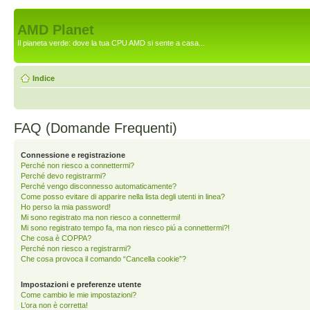
AMD Planet
Il pianeta verde: dove la tua CPU AMD si sente a casa...
Indice
FAQ (Domande Frequenti)
Connessione e registrazione
Perché non riesco a connettermi?
Perché devo registrarmi?
Perché vengo disconnesso automaticamente?
Come posso evitare di apparire nella lista degli utenti in linea?
Ho perso la mia password!
Mi sono registrato ma non riesco a connettermi!
Mi sono registrato tempo fa, ma non riesco piú a connettermi?!
Che cosa è COPPA?
Perché non riesco a registrarmi?
Che cosa provoca il comando “Cancella cookie”?
Impostazioni e preferenze utente
Come cambio le mie impostazioni?
L’ora non è corretta!