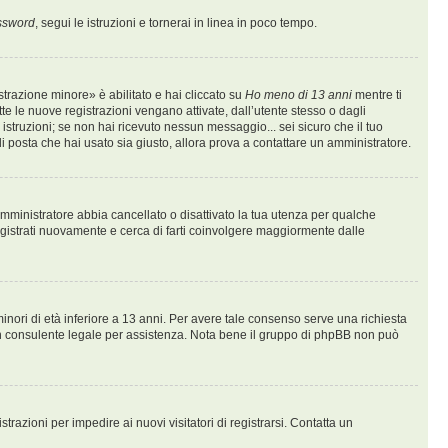
assword
, segui le istruzioni e tornerai in linea in poco tempo.
trazione minore» è abilitato e hai cliccato su
Ho meno di 13 anni
mentre ti
tte le nuove registrazioni vengano attivate, dall’utente stesso o dagli
le istruzioni; se non hai ricevuto nessun messaggio... sei sicuro che il tuo
 di posta che hai usato sia giusto, allora prova a contattare un amministratore.
n amministratore abbia cancellato o disattivato la tua utenza per qualche
egistrati nuovamente e cerca di farti coinvolgere maggiormente dalle
inori di età inferiore a 13 anni. Per avere tale consenso serve una richiesta
on un consulente legale per assistenza. Nota bene il gruppo di phpBB non può
trazioni per impedire ai nuovi visitatori di registrarsi. Contatta un