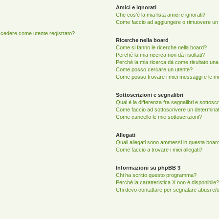
Amici e ignorati
Che cos’è la mia lista amici e ignorati?
Come faccio ad aggiungere o rimuovere un ut
accedere come utente registrato?
Ricerche nella board
Come si fanno le ricerche nella board?
Perché la mia ricerca non dà risultati?
Perché la mia ricerca dà come risultato un
Come posso cercare un utente?
Come posso trovare i miei messaggi e le mi
Sottoscrizioni e segnalibri
Qual è la differenza fra segnalibri e sottosc
Come faccio ad sottoscrivere un determina
Come cancello le mie sottoscrizioni?
Allegati
Quali allegati sono ammessi in questa boar
Come faccio a trovare i miei allegati?
Informazioni su phpBB 3
Chi ha scritto questo programma?
Perché la caratteristica X non è disponibile?
Chi devo contattare per segnalare abusi e/o