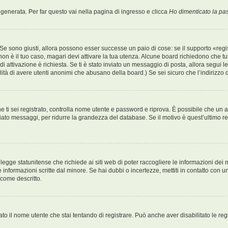
enerata. Per far questo vai nella pagina di ingresso e clicca
Ho dimenticato la p
Se sono giusti, allora possono esser successe un paio di cose: se il supporto «regis
 non è il tuo caso, magari devi attivare la tua utenza. Alcune board richiedono che tu
o di attivazione è richiesta. Se ti è stato inviato un messaggio di posta, allora segui 
bilità di avere utenti anonimi che abusano della board.) Se sei sicuro che l’indirizzo
 che ti sei registrato, controlla nome utente e password e riprova. È possibile che u
iato messaggi, per ridurre la grandezza del database. Se il motivo è quest’ultimo r
egge statunitense che richiede ai siti web di poter raccogliere le informazioni dei m
lle informazioni scritte dal minore. Se hai dubbi o incertezze, mettiti in contatto c
 come descritto.
ato il nome utente che stai tentando di registrare. Può anche aver disabilitato le regis