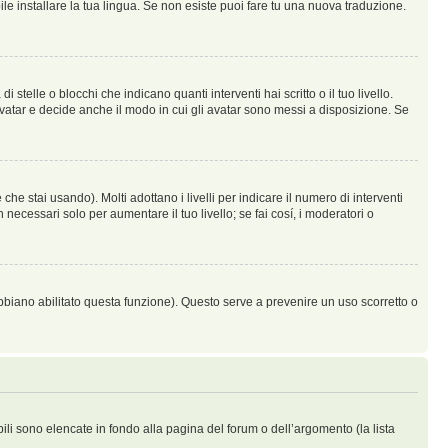
le installare la tua lingua. Se non esiste puoi fare tu una nuova traduzione.
lle o blocchi che indicano quanti interventi hai scritto o il tuo livello.
vatar e decide anche il modo in cui gli avatar sono messi a disposizione. Se
he stai usando). Molti adottano i livelli per indicare il numero di interventi
necessari solo per aumentare il tuo livello; se fai cosí, i moderatori o
abbiano abilitato questa funzione). Questo serve a prevenire un uso scorretto o
bili sono elencate in fondo alla pagina del forum o dell’argomento (la lista