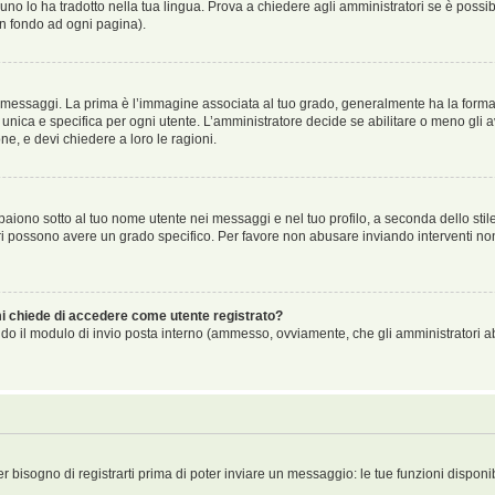
no lo ha tradotto nella tua lingua. Prova a chiedere agli amministratori se è possibi
in fondo ad ogni pagina).
aggi. La prima è l’immagine associata al tuo grado, generalmente ha la forma di ste
ica e specifica per ogni utente. L’amministratore decide se abilitare o meno gli a
ne, e devi chiedere a loro le ragioni.
iono sotto al tuo nome utente nei messaggi e nel tuo profilo, a seconda dello stile c
tori possono avere un grado specifico. Per favore non abusare inviando interventi non 
 mi chiede di accedere come utente registrato?
sando il modulo di invio posta interno (ammesso, ovviamente, che gli amministratori 
er bisogno di registrarti prima di poter inviare un messaggio: le tue funzioni disponi