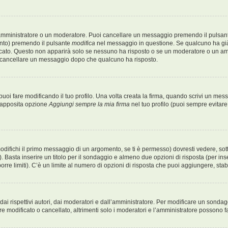
 amministratore o un moderatore. Puoi cancellare un messaggio premendo il pulsan
ento) premendo il pulsante
modifica
nel messaggio in questione. Se qualcuno ha già 
icato. Questo non apparirà solo se nessuno ha risposto o se un moderatore o un a
 cancellare un messaggio dopo che qualcuno ha risposto.
i fare modificando il tuo profilo. Una volta creata la firma, quando scrivi un me
l’apposita opzione
Aggiungi sempre la mia firma
nel tuo profilo (puoi sempre evitar
fichi il primo messaggio di un argomento, se ti è permesso) dovresti vedere, sotto
. Basta inserire un titolo per il sondaggio e almeno due opzioni di risposta (per inse
orre limiti). C’è un limite al numero di opzioni di risposta che puoi aggiungere, stabi
i rispettivi autori, dai moderatori e dall’amministratore. Per modificare un sondag
 modificato o cancellato, altrimenti solo i moderatori e l’amministratore possono fa