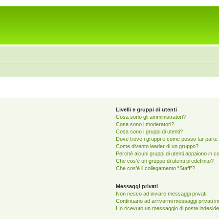
Livelli e gruppi di utenti
Cosa sono gli amministratori?
Cosa sono i moderatori?
Cosa sono i gruppi di utenti?
Dove trovo i gruppi e come posso far parte 
Come divento leader di un gruppo?
Perché alcuni gruppi di utenti appaiono in col
Che cos’è un gruppo di utenti predefinito?
Che cos’è il collegamento “Staff”?
Messaggi privati
Non riesco ad inviare messaggi privati!
Continuano ad arrivarmi messaggi privati ind
Ho ricevuto un messaggio di posta indeside