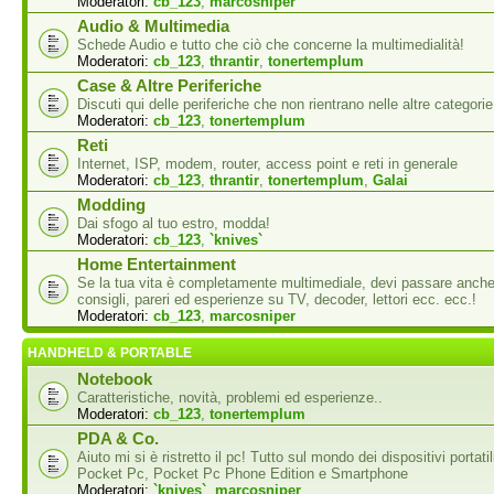
Moderatori:
cb_123
,
marcosniper
Audio & Multimedia
Schede Audio e tutto che ciò che concerne la multimedialità!
Moderatori:
cb_123
,
thrantir
,
tonertemplum
Case & Altre Periferiche
Discuti qui delle periferiche che non rientrano nelle altre categorie
Moderatori:
cb_123
,
tonertemplum
Reti
Internet, ISP, modem, router, access point e reti in generale
Moderatori:
cb_123
,
thrantir
,
tonertemplum
,
Galai
Modding
Dai sfogo al tuo estro, modda!
Moderatori:
cb_123
,
`knives`
Home Entertainment
Se la tua vita è completamente multimediale, devi passare anche
consigli, pareri ed esperienze su TV, decoder, lettori ecc. ecc.!
Moderatori:
cb_123
,
marcosniper
HANDHELD & PORTABLE
Notebook
Caratteristiche, novità, problemi ed esperienze..
Moderatori:
cb_123
,
tonertemplum
PDA & Co.
Aiuto mi si è ristretto il pc! Tutto sul mondo dei dispositivi portati
Pocket Pc, Pocket Pc Phone Edition e Smartphone
Moderatori:
`knives`
,
marcosniper