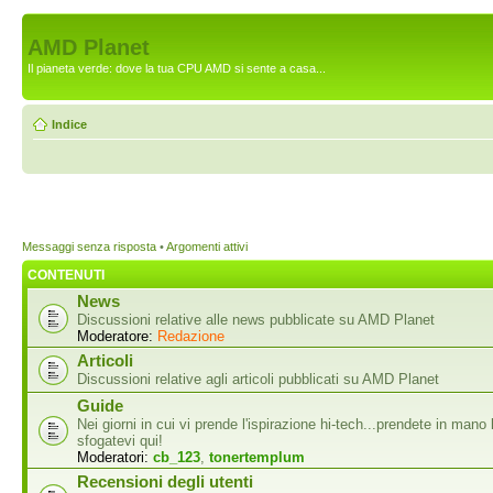
AMD Planet
Il pianeta verde: dove la tua CPU AMD si sente a casa...
Indice
Messaggi senza risposta
•
Argomenti attivi
CONTENUTI
News
Discussioni relative alle news pubblicate su AMD Planet
Moderatore:
Redazione
Articoli
Discussioni relative agli articoli pubblicati su AMD Planet
Guide
Nei giorni in cui vi prende l'ispirazione hi-tech...prendete in mano 
sfogatevi qui!
Moderatori:
cb_123
,
tonertemplum
Recensioni degli utenti