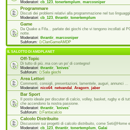
Moderatori:
cb_123
,
tonertemplum
,
marcosniper
Programmare
Discuti dei problemi relativi alla programmazione nel tuo linguaggi
Moderatori:
cb_123
,
thrantir
,
tonertemplum
Game
Da Quake a Fifa... parlate dei giochi che vi tengono incollati al P
notte.
Moderatori:
thrantir
,
marcosniper
Subforum:
ClanGameAMDP
IL SALOTTO DI AMDPLANET
Off-Topic
Di tutto di più..ma con un po' di contegno!
Moderatori:
thrantir
,
`knives`
Subforum:
Sala giochi
Area Lettori
Commenti, consigli, presentazioni, lamentele, auguri, annunci ...
Moderatori:
nico64
,
netvandal
,
Aragorn
,
jaber
Bar Sport
Il posto ideale per discuter di calcio, volley, basket, rugby e di tutti
che accendono la nostra passione.
Moderatori:
thrantir
,
`knives`
Subforum:
Fantacalcio
Calcolo Distribuito
Discussioni sui progetti di calcolo distribuito, come Seti@Home
Moderatori:
cb_123
,
thrantir
,
tonertemplum
,
Galai