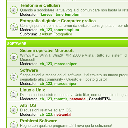
Telefonia & Cellulari
Quando a soddisfare la tua voglia di comunicare non basta la rete
Moderatori:
`knives`
,
tonertemplum
Fotografia digitale e Computer grafica
Consigli per chi comincia, errori da evitare, consigli pratici, per ch
Moderatori:
cb_123
,
tonertemplum
Subforum:
Album Fotografico
SOFTWARE
Sistemi operativi Microsoft
Win9x/ME, WinNT, Win2K, XP, 2003 e Vista.. tutto sui sistemi di
Microsoft..
Moderatori:
cb_123
,
marcosniper
Software
Segnalazioni e recensioni di software. Hai trovato un nuovo pro
segnalarlo alla community? Questo è il posto giusto!
Moderatori:
cb_123
,
marcosniper
Linux e Unix
Discussioni sui sistemi operativi Unix like, con un occhio di rigua
Moderatori:
cb_123
,
thrantir
,
netvandal
,
CaberNET54
Altri OS
Discussioni relative ad altri OS.
Moderatori:
cb_123
,
netvandal
Problemi Software
Rogne con qualche programma? Trova qui la soluzione!