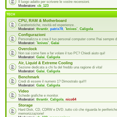
Il luogo adatto per scrivere le vostre recensioni.
Moderatore:
cb_123
TECH
CPU, RAM & Motherboard
Caratteristiche, novità ed esperienze..
Moderatori:
thrantir
,
patrix78
,
`knives`
,
Caligola
Configurazioni
Personalizza e crea il tuo personal computer come l'hai sempre d
Moderatori:
`knives`
,
Galai
Overclock
Non sai come fare a far volare il tuo PC? Chiedi aiuto qui!
Moderatori:
Galai
,
Caligola
Air, Liquid & Extreme Cooling
Sezione dedicata a chi fa del freddo una ragione di vita!
Moderatori:
Galai
,
Caligola
Benchmark
Credi di essere il numero 1? Dimostralo qui!!!
Moderatori:
Galai
,
Caligola
Video
Schede grafiche e monitor.
Moderatori:
thrantir
,
Caligola
,
nico64
Storage
Hard Disk, CD, CDRW e DVD..tutto ciò che riguarda le periferiche
memorizzazione!