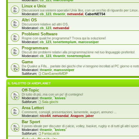
Moderatori:
cb_123
,
marcosniper
Linux e Unix
Discussioni sui sistemi operativi Unix like, con un occhio di riguardo per Linux.
Moderatori:
cb_123
,
thrantir
,
netvandal
,
CaberNET54
Altri OS
Discussioni relative ad altri OS.
Moderatori:
cb_123
,
netvandal
Problemi Software
Rogne con qualche programma? Trova qui la soluzione!
Moderatori:
cb_123
,
tonertemplum
,
marcosniper
Programmare
Discuti dei problemi relativi alla programmazione nel tuo linguaggio preferito!
Moderatori:
cb_123
,
thrantir
,
tonertemplum
Game
Da Quake a Fifa... parlate dei giochi che vi tengono incollati al PC giorno e nott
Moderatori:
thrantir
,
marcosniper
Subforum:
ClanGameAMDP
IL SALOTTO DI AMDPLANET
Off-Topic
Di tutto di più..ma con un po' di contegno!
Moderatori:
thrantir
,
`knives`
Subforum:
Sala giochi
Area Lettori
Commenti, consigli, presentazioni, lamentele, auguri, annunci ...
Moderatori:
nico64
,
netvandal
,
Aragorn
,
jaber
Bar Sport
Il posto ideale per discuter di calcio, volley, basket, rugby e di tutti gli altri s
Moderatori:
thrantir
,
`knives`
Subforum:
Fantacalcio