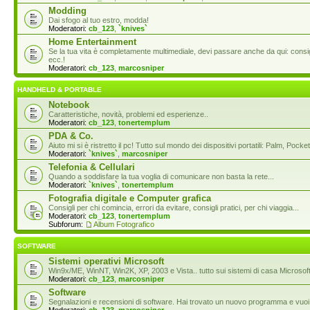
Modding
Dai sfogo al tuo estro, modda!
Moderatori:
cb_123
,
`knives`
Home Entertainment
Se la tua vita è completamente multimediale, devi passare anche da qui: consigl
ecc.!
Moderatori:
cb_123
,
marcosniper
HANDHELD & PORTABLE
Notebook
Caratteristiche, novità, problemi ed esperienze..
Moderatori:
cb_123
,
tonertemplum
PDA & Co.
Aiuto mi si è ristretto il pc! Tutto sul mondo dei dispositivi portatili: Palm, P
Moderatori:
`knives`
,
marcosniper
Telefonia & Cellulari
Quando a soddisfare la tua voglia di comunicare non basta la rete...
Moderatori:
`knives`
,
tonertemplum
Fotografia digitale e Computer grafica
Consigli per chi comincia, errori da evitare, consigli pratici, per chi viaggia...
Moderatori:
cb_123
,
tonertemplum
Subforum:
Album Fotografico
SOFTWARE
Sistemi operativi Microsoft
Win9x/ME, WinNT, Win2K, XP, 2003 e Vista.. tutto sui sistemi di casa Microsoft
Moderatori:
cb_123
,
marcosniper
Software
Segnalazioni e recensioni di software. Hai trovato un nuovo programma e vuoi 