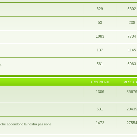
629
5802
53
238
1083
7734
137
1145
561
5063
e.
ARGOMENTI
MESSAG
1306
3567
531
2043
1473
2755
port che accendono la nostra passione.