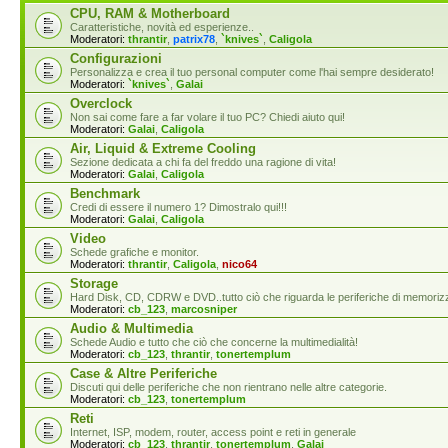
CPU, RAM & Motherboard
Caratteristiche, novità ed esperienze..
Moderatori:
thrantir
,
patrix78
,
`knives`
,
Caligola
Configurazioni
Personalizza e crea il tuo personal computer come l'hai sempre desiderato!
Moderatori:
`knives`
,
Galai
Overclock
Non sai come fare a far volare il tuo PC? Chiedi aiuto qui!
Moderatori:
Galai
,
Caligola
Air, Liquid & Extreme Cooling
Sezione dedicata a chi fa del freddo una ragione di vita!
Moderatori:
Galai
,
Caligola
Benchmark
Credi di essere il numero 1? Dimostralo qui!!!
Moderatori:
Galai
,
Caligola
Video
Schede grafiche e monitor.
Moderatori:
thrantir
,
Caligola
,
nico64
Storage
Hard Disk, CD, CDRW e DVD..tutto ciò che riguarda le periferiche di memoriz
Moderatori:
cb_123
,
marcosniper
Audio & Multimedia
Schede Audio e tutto che ciò che concerne la multimedialità!
Moderatori:
cb_123
,
thrantir
,
tonertemplum
Case & Altre Periferiche
Discuti qui delle periferiche che non rientrano nelle altre categorie.
Moderatori:
cb_123
,
tonertemplum
Reti
Internet, ISP, modem, router, access point e reti in generale
Moderatori:
cb_123
,
thrantir
,
tonertemplum
,
Galai