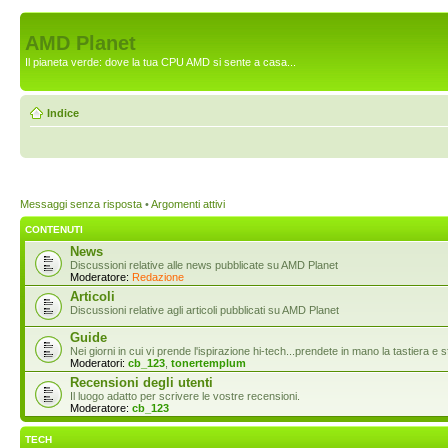
AMD Planet
Il pianeta verde: dove la tua CPU AMD si sente a casa...
Indice
Messaggi senza risposta
•
Argomenti attivi
CONTENUTI
News
Discussioni relative alle news pubblicate su AMD Planet
Moderatore:
Redazione
Articoli
Discussioni relative agli articoli pubblicati su AMD Planet
Guide
Nei giorni in cui vi prende l'ispirazione hi-tech...prendete in mano la tastiera e s
Moderatori:
cb_123
,
tonertemplum
Recensioni degli utenti
Il luogo adatto per scrivere le vostre recensioni.
Moderatore:
cb_123
TECH