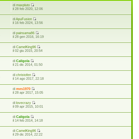
di
maxpluto
7
il 28 feb 2020, 12:06
di
ApuFusion
il 16 feb 2024, 13:56
di
painsama86
6
il 28 gen 2016, 16:19
di
CamelKing96
il 02 giu 2015, 20:54
di
Caligola
il 21 dic 2014, 01:50
di
christofen
5
il 14 ago 2017, 22:18
di
mes1970
il 28 apr 2017, 15:05
di
lovecrazy
il 09 apr 2015, 10:01
di
Caligola
il 14 feb 2014, 14:18
di
CamelKing96
il 29 dic 2014, 22:22