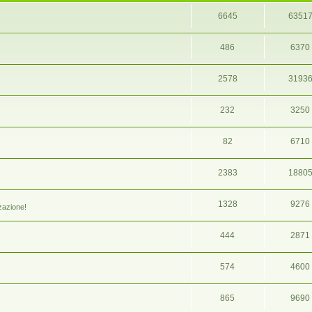
6645
6351
486
6370
2578
3193
232
3250
82
6710
2383
1880
1328
9276
zazione!
444
2871
574
4600
865
9690