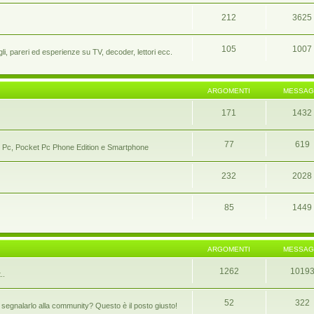
212
3625
105
1007
i, pareri ed esperienze su TV, decoder, lettori ecc.
ARGOMENTI
MESSAG
171
1432
77
619
ocket Pc, Pocket Pc Phone Edition e Smartphone
232
2028
85
1449
ARGOMENTI
MESSAG
1262
1019
..
52
322
segnalarlo alla community? Questo è il posto giusto!