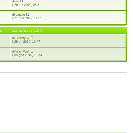
di
ari
il 29 set 2010, 08:31
di
candio
il 21 mar 2012, 11:51
GI
ULTIMO MESSAGGIO
di
Stermy57
il 29 ott 2014, 10:47
di
War_Wolf
il 05 gen 2016, 15:34