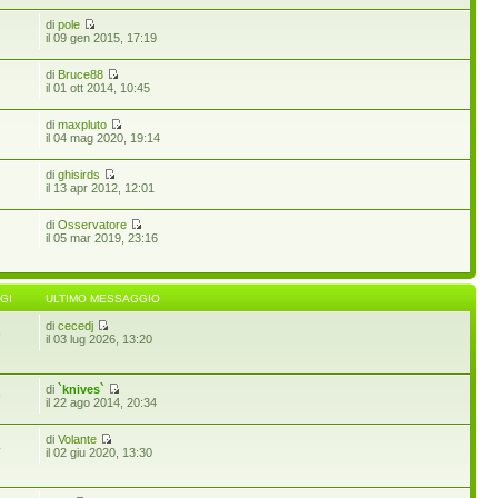
di
pole
il 09 gen 2015, 17:19
di
Bruce88
il 01 ott 2014, 10:45
di
maxpluto
il 04 mag 2020, 19:14
di
ghisirds
il 13 apr 2012, 12:01
di
Osservatore
il 05 mar 2019, 23:16
GI
ULTIMO MESSAGGIO
di
cecedj
6
il 03 lug 2026, 13:20
di
`knives`
9
il 22 ago 2014, 20:34
di
Volante
4
il 02 giu 2020, 13:30