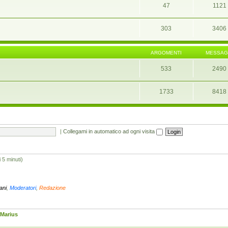
47
1121
303
3406
ARGOMENTI
MESSAG
533
2490
1733
8418
|
Collegami in automatico ad ogni visita
i 5 minuti)
iani
,
Moderatori
,
Redazione
Marius