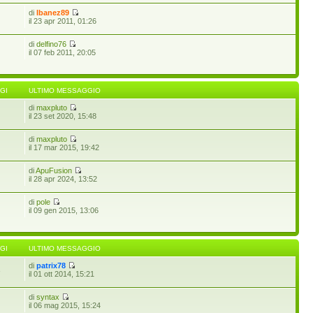
di
Ibanez89
il 23 apr 2011, 01:26
di
delfino76
il 07 feb 2011, 20:05
GI
ULTIMO MESSAGGIO
di
maxpluto
il 23 set 2020, 15:48
di
maxpluto
il 17 mar 2015, 19:42
di
ApuFusion
il 28 apr 2024, 13:52
di
pole
il 09 gen 2015, 13:06
GI
ULTIMO MESSAGGIO
di
patrix78
3
il 01 ott 2014, 15:21
di
syntax
il 06 mag 2015, 15:24