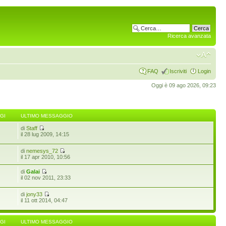
Ricerca avanzata
FAQ
Iscriviti
Login
Oggi è 09 ago 2026, 09:23
GI
ULTIMO MESSAGGIO
di
Staff
6
il 28 lug 2009, 14:15
di
nemesys_72
il 17 apr 2010, 10:56
di
Galai
il 02 nov 2011, 23:33
di
jony33
il 11 ott 2014, 04:47
GI
ULTIMO MESSAGGIO