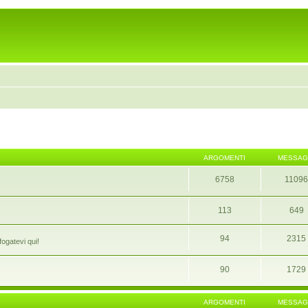
ARGOMENTI
MESSAG
6758
1109
113
649
94
2315
fogatevi qui!
90
1729
ARGOMENTI
MESSAG