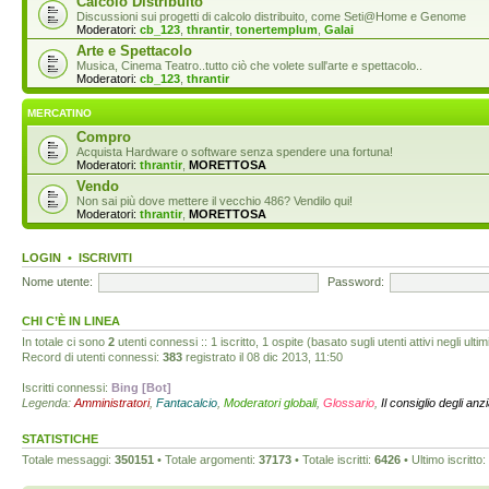
Calcolo Distribuito
Discussioni sui progetti di calcolo distribuito, come Seti@Home e Genome
Moderatori:
cb_123
,
thrantir
,
tonertemplum
,
Galai
Arte e Spettacolo
Musica, Cinema Teatro..tutto ciò che volete sull'arte e spettacolo..
Moderatori:
cb_123
,
thrantir
MERCATINO
Compro
Acquista Hardware o software senza spendere una fortuna!
Moderatori:
thrantir
,
MORETTOSA
Vendo
Non sai più dove mettere il vecchio 486? Vendilo qui!
Moderatori:
thrantir
,
MORETTOSA
LOGIN
•
ISCRIVITI
Nome utente:
Password:
CHI C’È IN LINEA
In totale ci sono
2
utenti connessi :: 1 iscritto, 1 ospite (basato sugli utenti attivi negli ultim
Record di utenti connessi:
383
registrato il 08 dic 2013, 11:50
Iscritti connessi:
Bing [Bot]
Legenda:
Amministratori
,
Fantacalcio
,
Moderatori globali
,
Glossario
,
Il consiglio degli anz
STATISTICHE
Totale messaggi:
350151
• Totale argomenti:
37173
• Totale iscritti:
6426
• Ultimo iscritto: