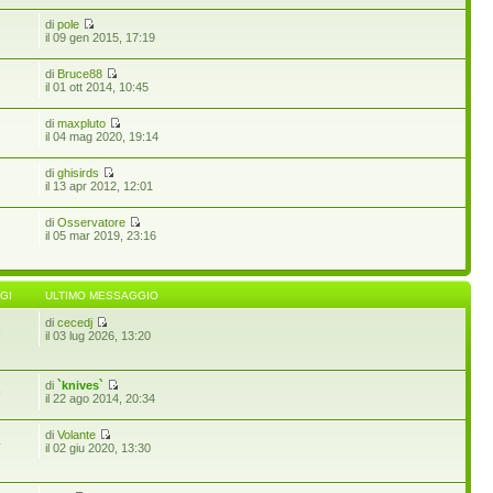
di
pole
il 09 gen 2015, 17:19
di
Bruce88
il 01 ott 2014, 10:45
di
maxpluto
il 04 mag 2020, 19:14
di
ghisirds
il 13 apr 2012, 12:01
di
Osservatore
il 05 mar 2019, 23:16
GI
ULTIMO MESSAGGIO
di
cecedj
6
il 03 lug 2026, 13:20
di
`knives`
9
il 22 ago 2014, 20:34
di
Volante
4
il 02 giu 2020, 13:30