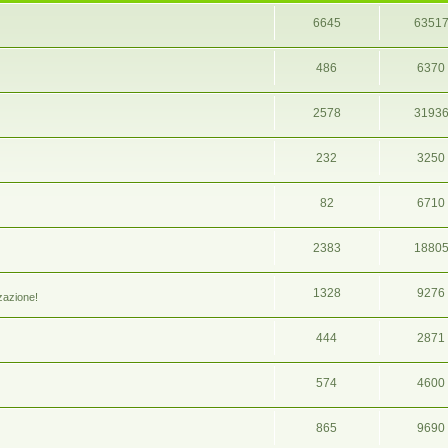
6645
6351
486
6370
2578
3193
232
3250
82
6710
2383
1880
1328
9276
zazione!
444
2871
574
4600
865
9690