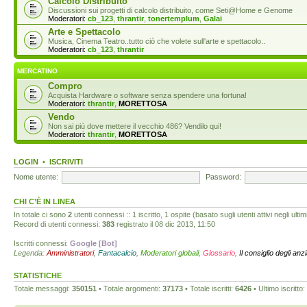
Calcolo Distribuito
Discussioni sui progetti di calcolo distribuito, come Seti@Home e Genome
Moderatori:
cb_123
,
thrantir
,
tonertemplum
,
Galai
Arte e Spettacolo
Musica, Cinema Teatro..tutto ciò che volete sull'arte e spettacolo..
Moderatori:
cb_123
,
thrantir
MERCATINO
Compro
Acquista Hardware o software senza spendere una fortuna!
Moderatori:
thrantir
,
MORETTOSA
Vendo
Non sai più dove mettere il vecchio 486? Vendilo qui!
Moderatori:
thrantir
,
MORETTOSA
LOGIN
•
ISCRIVITI
Nome utente:
Password:
CHI C’È IN LINEA
In totale ci sono
2
utenti connessi :: 1 iscritto, 1 ospite (basato sugli utenti attivi negli ultim
Record di utenti connessi:
383
registrato il 08 dic 2013, 11:50
Iscritti connessi:
Google [Bot]
Legenda:
Amministratori
,
Fantacalcio
,
Moderatori globali
,
Glossario
,
Il consiglio degli anz
STATISTICHE
Totale messaggi:
350151
• Totale argomenti:
37173
• Totale iscritti:
6426
• Ultimo iscritto: