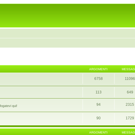
ARGOMENTI
MESSAG
6758
1109
113
649
94
2315
fogatevi qui!
90
1729
ARGOMENTI
MESSAG