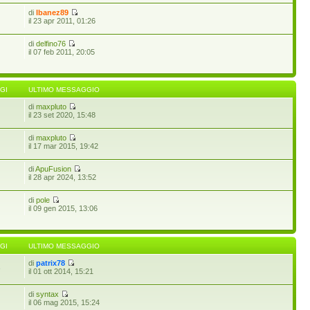
di
Ibanez89
il 23 apr 2011, 01:26
di
delfino76
il 07 feb 2011, 20:05
GI
ULTIMO MESSAGGIO
di
maxpluto
il 23 set 2020, 15:48
di
maxpluto
il 17 mar 2015, 19:42
di
ApuFusion
il 28 apr 2024, 13:52
di
pole
il 09 gen 2015, 13:06
GI
ULTIMO MESSAGGIO
di
patrix78
3
il 01 ott 2014, 15:21
di
syntax
il 06 mag 2015, 15:24