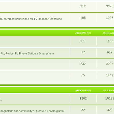
212
3625
105
1007
i, pareri ed esperienze su TV, decoder, lettori ecc.
ARGOMENTI
MESSAG
171
1432
77
619
ocket Pc, Pocket Pc Phone Edition e Smartphone
232
2028
85
1449
ARGOMENTI
MESSAG
1262
1019
..
52
322
segnalarlo alla community? Questo è il posto giusto!