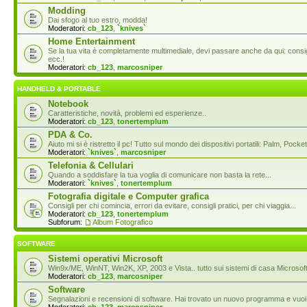
Modding
Dai sfogo al tuo estro, modda!
Moderatori:
cb_123
,
`knives`
Home Entertainment
Se la tua vita è completamente multimediale, devi passare anche da qui: consigl
ecc.!
Moderatori:
cb_123
,
marcosniper
HANDHELD & PORTABLE
Notebook
Caratteristiche, novità, problemi ed esperienze..
Moderatori:
cb_123
,
tonertemplum
PDA & Co.
Aiuto mi si è ristretto il pc! Tutto sul mondo dei dispositivi portatili: Palm, P
Moderatori:
`knives`
,
marcosniper
Telefonia & Cellulari
Quando a soddisfare la tua voglia di comunicare non basta la rete...
Moderatori:
`knives`
,
tonertemplum
Fotografia digitale e Computer grafica
Consigli per chi comincia, errori da evitare, consigli pratici, per chi viaggia...
Moderatori:
cb_123
,
tonertemplum
Subforum:
Album Fotografico
SOFTWARE
Sistemi operativi Microsoft
Win9x/ME, WinNT, Win2K, XP, 2003 e Vista.. tutto sui sistemi di casa Microsoft
Moderatori:
cb_123
,
marcosniper
Software
Segnalazioni e recensioni di software. Hai trovato un nuovo programma e vuoi 