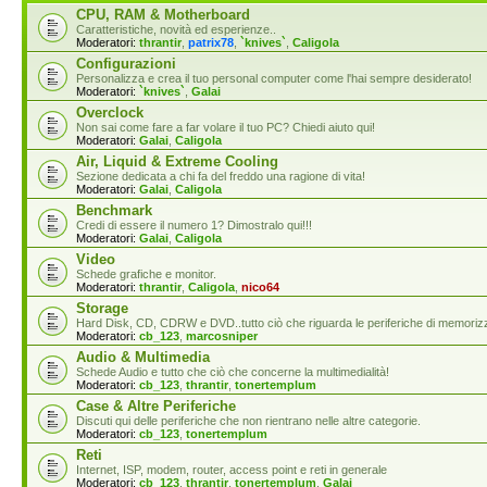
CPU, RAM & Motherboard
Caratteristiche, novità ed esperienze..
Moderatori:
thrantir
,
patrix78
,
`knives`
,
Caligola
Configurazioni
Personalizza e crea il tuo personal computer come l'hai sempre desiderato!
Moderatori:
`knives`
,
Galai
Overclock
Non sai come fare a far volare il tuo PC? Chiedi aiuto qui!
Moderatori:
Galai
,
Caligola
Air, Liquid & Extreme Cooling
Sezione dedicata a chi fa del freddo una ragione di vita!
Moderatori:
Galai
,
Caligola
Benchmark
Credi di essere il numero 1? Dimostralo qui!!!
Moderatori:
Galai
,
Caligola
Video
Schede grafiche e monitor.
Moderatori:
thrantir
,
Caligola
,
nico64
Storage
Hard Disk, CD, CDRW e DVD..tutto ciò che riguarda le periferiche di memoriz
Moderatori:
cb_123
,
marcosniper
Audio & Multimedia
Schede Audio e tutto che ciò che concerne la multimedialità!
Moderatori:
cb_123
,
thrantir
,
tonertemplum
Case & Altre Periferiche
Discuti qui delle periferiche che non rientrano nelle altre categorie.
Moderatori:
cb_123
,
tonertemplum
Reti
Internet, ISP, modem, router, access point e reti in generale
Moderatori:
cb_123
,
thrantir
,
tonertemplum
,
Galai