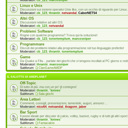
Moderatori:
cb_123
,
marcosniper
Linux e Unix
Discussioni sui sistemi operativi Unix like, con un occhio di riguardo per Linux.
Moderatori:
cb_123
,
thrantir
,
netvandal
,
CaberNET54
Altri OS
Discussioni relative ad altri OS.
Moderatori:
cb_123
,
netvandal
Problemi Software
Rogne con qualche programma? Trova qui la soluzione!
Moderatori:
cb_123
,
tonertemplum
,
marcosniper
Programmare
Discuti dei problemi relativi alla programmazione nel tuo linguaggio preferito!
Moderatori:
cb_123
,
thrantir
,
tonertemplum
Game
Da Quake a Fifa... parlate dei giochi che vi tengono incollati al PC giorno e nott
Moderatori:
thrantir
,
marcosniper
Subforum:
ClanGameAMDP
IL SALOTTO DI AMDPLANET
Off-Topic
Di tutto di più..ma con un po' di contegno!
Moderatori:
thrantir
,
`knives`
Subforum:
Sala giochi
Area Lettori
Commenti, consigli, presentazioni, lamentele, auguri, annunci ...
Moderatori:
nico64
,
netvandal
,
Aragorn
,
jaber
Bar Sport
Il posto ideale per discuter di calcio, volley, basket, rugby e di tutti gli altri s
Moderatori:
thrantir
,
`knives`
Subforum:
Fantacalcio