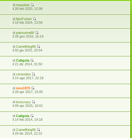
di
maxpluto
7
il 28 feb 2020, 12:06
di
ApuFusion
il 16 feb 2024, 13:56
di
painsama86
6
il 28 gen 2016, 16:19
di
CamelKing96
il 02 giu 2015, 20:54
di
Caligola
il 21 dic 2014, 01:50
di
christofen
5
il 14 ago 2017, 22:18
di
mes1970
il 28 apr 2017, 15:05
di
lovecrazy
il 09 apr 2015, 10:01
di
Caligola
il 14 feb 2014, 14:18
di
CamelKing96
il 29 dic 2014, 22:22