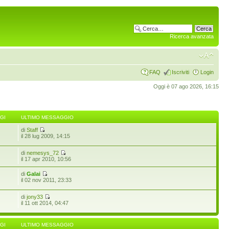
Ricerca avanzata
FAQ
Iscriviti
Login
Oggi è 07 ago 2026, 16:15
GI
ULTIMO MESSAGGIO
di
Staff
6
il 28 lug 2009, 14:15
di
nemesys_72
il 17 apr 2010, 10:56
di
Galai
il 02 nov 2011, 23:33
di
jony33
il 11 ott 2014, 04:47
GI
ULTIMO MESSAGGIO