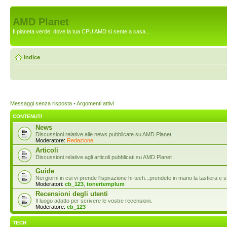
AMD Planet
Il pianeta verde: dove la tua CPU AMD si sente a casa...
Indice
Messaggi senza risposta
•
Argomenti attivi
CONTENUTI
News
Discussioni relative alle news pubblicate su AMD Planet
Moderatore:
Redazione
Articoli
Discussioni relative agli articoli pubblicati su AMD Planet
Guide
Nei giorni in cui vi prende l'ispirazione hi-tech...prendete in mano la tastiera e s
Moderatori:
cb_123
,
tonertemplum
Recensioni degli utenti
Il luogo adatto per scrivere le vostre recensioni.
Moderatore:
cb_123
TECH