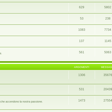
629
5802
53
238
1083
7734
137
1145
561
5063
e.
ARGOMENTI
MESSAG
1306
3567
531
2043
1473
2755
port che accendono la nostra passione.