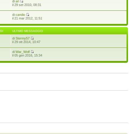
di
ari
il 29 set 2010, 08:31
di
candio
il 21 mar 2012, 11:51
GI
ULTIMO MESSAGGIO
di
Stermy57
il 29 ott 2014, 10:47
di
War_Wolf
il 05 gen 2016, 15:34