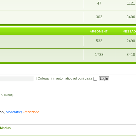
47
1121
303
3406
ARGOMENTI
MESSAG
533
2490
1733
8418
|
Collegami in automatico ad ogni visita
i 5 minuti)
iani
,
Moderatori
,
Redazione
Marius