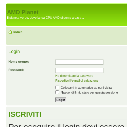
AMD Planet
Il pianeta verde: dove la tua CPU AMD si sente a casa...
Indice
Login
Nome utente:
Password:
Ho dimenticato la password
Rispedisci l’e-mail di attivazione
Collegami in automatico ad ogni visita
Nascondi il mio stato per questa sessione
ISCRIVITI
Per eseguire il login devi essere 