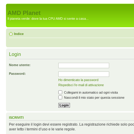
AMD Planet
Il pianeta verde: dove la tua CPU AMD si sente a casa...
Indice
Login
Nome utente:
Password:
Ho dimenticato la password
Rispedisci l’e-mail di attivazione
Collegami in automatico ad ogni visita
Nascondi il mio stato per questa sessione
ISCRIVITI
Per eseguire il login devi essere registrato. La registrazione richiede solo po
aver letto i termini d’uso e le varie regole.