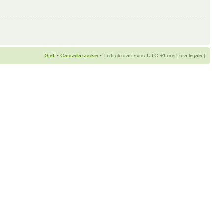
Staff
•
Cancella cookie
• Tutti gli orari sono UTC +1 ora [
ora legale
]