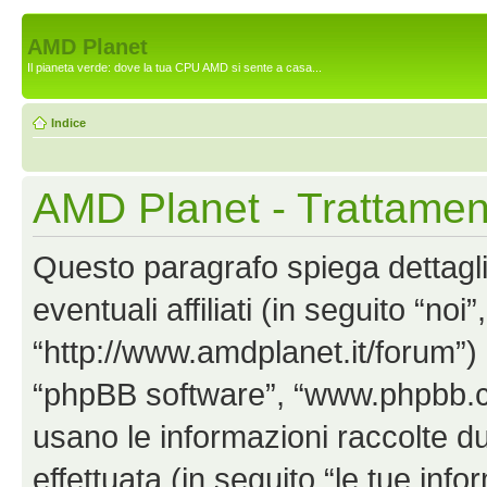
AMD Planet
Il pianeta verde: dove la tua CPU AMD si sente a casa...
Indice
AMD Planet - Trattament
Questo paragrafo spiega dettag
eventuali affiliati (in seguito “no
“http://www.amdplanet.it/forum”) 
“phpBB software”, “www.phpbb.
usano le informazioni raccolte d
effettuata (in seguito “le tue info