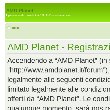
AMD Planet
Il pianeta verde: dove la tua CPU AMD si sente a casa...
Indice
AMD Planet - Registraz
Accendendo a “AMD Planet” (in se
“http://www.amdplanet.it/forum”),
legalmente alle seguenti condizio
limitato legalmente alle condizion
offerti da “AMD Planet”. Le cond
qualunque momento, sarà nostra p