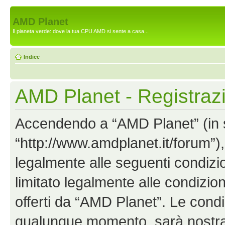
AMD Planet
Il pianeta verde: dove la tua CPU AMD si sente a casa...
Indice
AMD Planet - Registraz
Accendendo a “AMD Planet” (in se
“http://www.amdplanet.it/forum”),
legalmente alle seguenti condizio
limitato legalmente alle condizion
offerti da “AMD Planet”. Le cond
qualunque momento, sarà nostra p