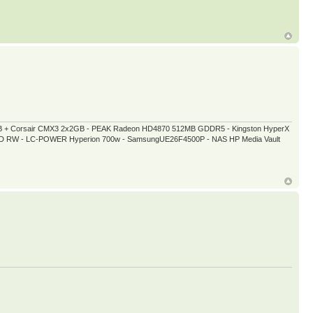
GB + Corsair CMX3 2x2GB - PEAK Radeon HD4870 512MB GDDR5 - Kingston HyperX
 DVD RW - LC-POWER Hyperion 700w - SamsungUE26F4500P - NAS HP Media Vault