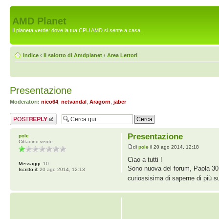
AMD Planet
Il pianeta verde: dove la tua CPU AMD si sente a casa...
Indice
‹
Il salotto di Amdplanet
‹
Area Lettori
Presentazione
Moderatori:
nico64
,
netvandal
,
Aragorn
,
jaber
Rispondi al
messaggio
Presentazione
pole
Cittadino verde
di
pole
il 20 ago 2014, 12:18
Ciao a tutti !
Messaggi:
10
Sono nuova del forum, Paola 30 
Iscritto il:
20 ago 2014, 12:13
curiossisima di saperne di più