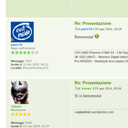
Re: Presentazione
di
patrix78
il 20 ago 2014, 19:19
Benvenuta!
patrix78
Mago dell'universo
CPU AMD Phenom II 965 X4 - CM Hy
3K SSD (Win7) - Western Digital V
Messaggi:
4157
Pro MV5020 - Notebook Acer Aspire 
Iscritto il:
11 feb 2005, 04:12
Località:
Firenze/Formia (LT)
Re: Presentazione
di
`knives`
il 22 ago 2014, 20:34
Si si benvenuta!
`knives`
Moderatore
vogliadidolci.wordpress.com
Messaggi:
6246
Iscritto il:
24 mar 2005, 01:57