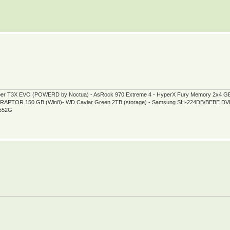
per T3X EVO (POWERD by Noctua) - AsRock 970 Extreme 4 - HyperX Fury Memory 2x4 
elociRAPTOR 150 GB (Win8)- WD Caviar Green 2TB (storage) - Samsung SH-224DB/BEBE
5552G