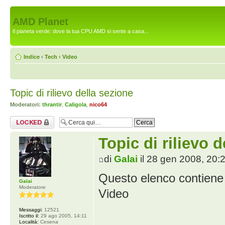
AMD Planet
Il pianeta verde: dove la tua CPU AMD si sente a casa...
Indice
‹
Tech
‹
Video
Topic di rilievo della sezione
Moderatori:
thrantir
,
Caligola
,
nico64
Argomento
bloccato
Topic di rilievo 
di
Galai
il 28 gen 2008, 20:
Questo elenco contiene i 
Galai
Moderatore
Video
Messaggi:
12521
Iscritto il:
29 ago 2005, 14:11
Località:
Cesena