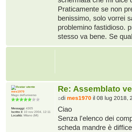
Praticamente se non pre
benissimo, solo vorrei 
problemino fastidioso. pr
stesso va bene. Se qua
Re: Assemblato ve
mes1970
Mago dell'universo
di
mes1970
il 08 lug 2018, 
Ciao
Messaggi:
4305
Iscritto il:
10 nov 2004, 12:11
Località:
Milano (MI)
Senza l'elenco dei comp
scheda mandre è diffice