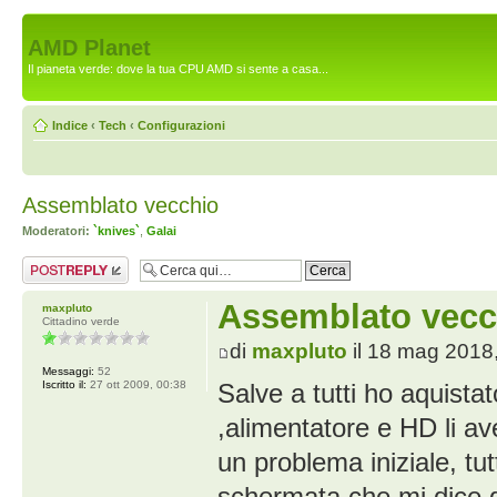
AMD Planet
Il pianeta verde: dove la tua CPU AMD si sente a casa...
Indice
‹
Tech
‹
Configurazioni
Assemblato vecchio
Moderatori:
`knives`
,
Galai
Rispondi al
messaggio
Assemblato vecc
maxpluto
Cittadino verde
di
maxpluto
il 18 mag 2018
Messaggi:
52
Iscritto il:
27 ott 2009, 00:38
Salve a tutti ho aquista
,alimentatore e HD li ave
un problema iniziale, tu
schermata che mi dice 