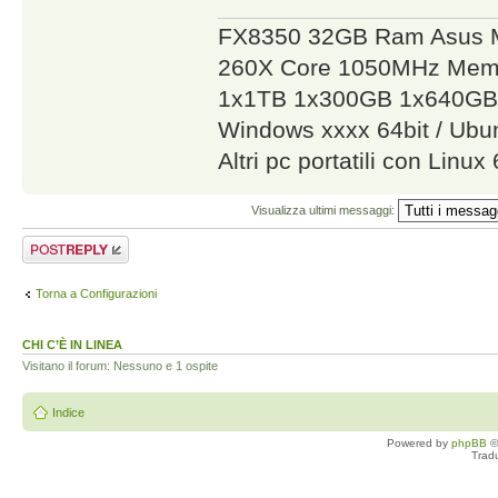
FX8350 32GB Ram Asus 
260X Core 1050MHz Mem
1x1TB 1x300GB 1x640GB
Windows xxxx 64bit / Ubun
Altri pc portatili con Linu
Visualizza ultimi messaggi:
Rispondi al
messaggio
Torna a Configurazioni
CHI C’È IN LINEA
Visitano il forum: Nessuno e 1 ospite
Indice
Powered by
phpBB
©
Trad