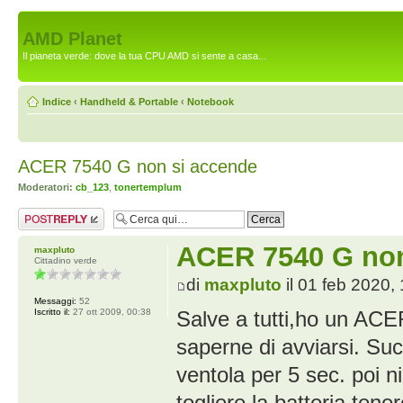
AMD Planet
Il pianeta verde: dove la tua CPU AMD si sente a casa...
Indice
‹
Handheld & Portable
‹
Notebook
ACER 7540 G non si accende
Moderatori:
cb_123
,
tonertemplum
Rispondi al
messaggio
ACER 7540 G non
maxpluto
Cittadino verde
di
maxpluto
il 01 feb 2020,
Messaggi:
52
Iscritto il:
27 ott 2009, 00:38
Salve a tutti,ho un AC
saperne di avviarsi. Su
ventola per 5 sec. poi 
togliere la batteria,tene