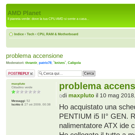
AMD Planet
Il pianeta verde: dove la tua CPU AMD si sente a casa...
Indice
‹
Tech
‹
CPU, RAM & Motherboard
problema accensione
Moderatori:
thrantir
,
patrix78
,
`knives`
,
Caligola
Rispondi al
messaggio
problema accens
maxpluto
Cittadino verde
di
maxpluto
il 10 mag 2018
Messaggi:
52
Iscritto il:
27 ott 2009, 00:38
Ho acquistato una sche
PENTIUM i5 II° GEN. R
nalimentatore ATX ide c
Ho collegato il tutto 