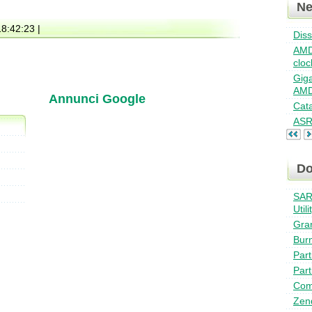
N
18:42:23 |
Dis
AMD
cloc
Giga
AMD
Annunci Google
Cat
ASR
Do
SAR
Utili
Gra
Bur
Part
Part
Com
Zen