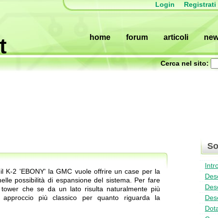
Login
Registrati
home
forum
articoli
ne
t
Cerca nel sito:
So
Intr
il K-2 'EBONY' la GMC vuole offrire un case per la
Desc
elle possibilità di espansione del sistema. Per fare
Desc
o tower che se da un lato risulta naturalmente più
n approccio più classico per quanto riguarda la
Desc
Dot