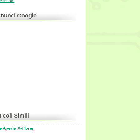
lusioni
nunci Google
ticoli Simili
 Apevia X-Plorer