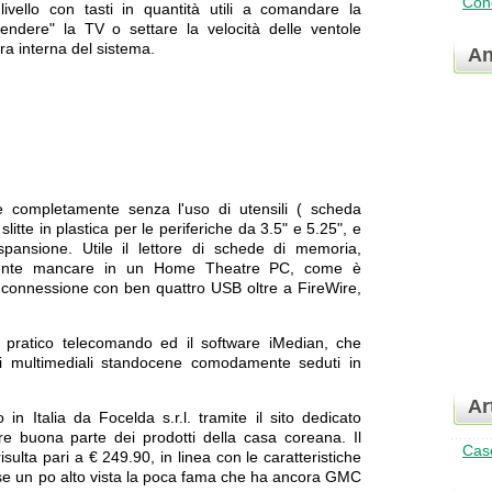
Conc
ivello con tasti in quantità utili a comandare la
ccendere" la TV o settare la velocità delle ventole
a interna del sistema.
An
e completamente senza l'uso di utensili ( scheda
litte in plastica per le periferiche da 3.5" e 5.25", e
spansione. Utile il lettore di schede di memoria,
mente mancare in un Home Theatre PC, come è
 connessione con ben quattro USB oltre a FireWire,
l pratico telecomando ed il software iMedian, che
ti multimediali standocene comodamente seduti in
Ar
n Italia da Focelda s.r.l. tramite il sito dedicato
are buona parte dei prodotti della casa coreana. Il
Case
sulta pari a € 249.90, in linea con le caratteristiche
rse un po alto vista la poca fama che ha ancora GMC