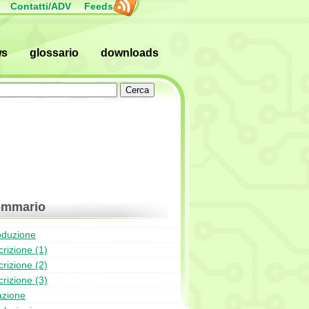
Contatti/ADV
Feeds
ws
glossario
downloads
mmario
oduzione
rizione (1)
rizione (2)
rizione (3)
azione