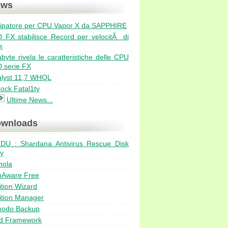
ews
sipatore per CPU Vapor X da SAPPHIRE
Bulldozer ad agosto in ve
 FX stabilisce Record per velocitÃ di
EVGA GeForce GTX 570 Cl
k
Due nuuovi dissipatori Pr
byte rivela le caratteristiche delle CPU
AMD Catalyst hotfix 11.6b
 serie FX
Exceleram 8GB DDR3 Bla
alyst 11,7 WHQL
ock Fatal1ty
Ultime News...
wnloads
DU : Shardana Antivirus Rescue Disk
ty
nola
nAware Free
ition Wizard
ition Manager
odo Backup
d Framework