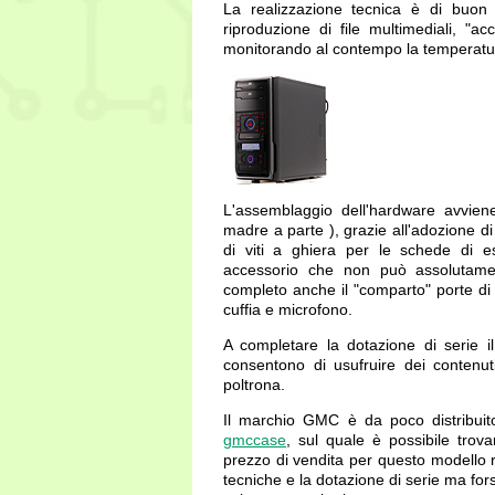
La realizzazione tecnica è di buon l
riproduzione di file multimediali, "a
monitorando al contempo la temperatur
L'assemblaggio dell'hardware avvien
madre a parte ), grazie all'adozione di s
di viti a ghiera per le schede di e
accessorio che non può assoluta
completo anche il "comparto" porte di
cuffia e microfono.
A completare la dotazione di serie i
consentono di usufruire dei contenu
poltrona.
Il marchio GMC è da poco distribuito i
gmccase
, sul quale è possibile trov
prezzo di vendita per questo modello ri
tecniche e la dotazione di serie ma fo